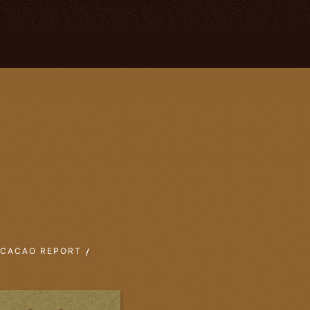
CACAO REPORT
K