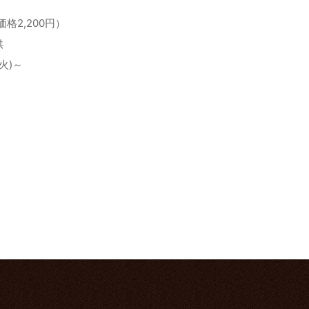
価格2,200円）
供
火)～