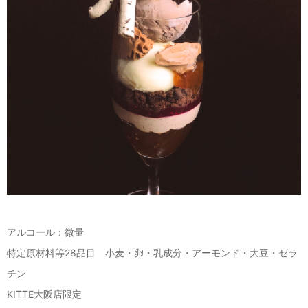
アルコール：微量
特定原材料等28品目 小麦・卵・乳成分・アーモンド・大豆・ゼラ
チン
KITTE大阪店限定