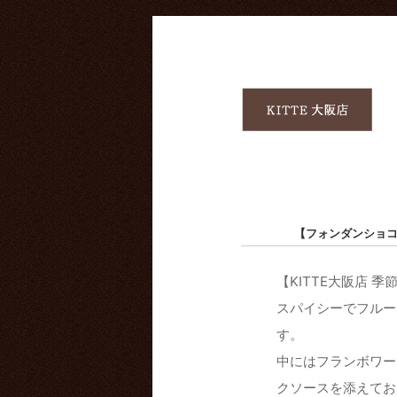
【フォンダンショ
【KITTE大阪店 季節
スパイシーでフルー
す。
中にはフランボワー
クソースを添えてお