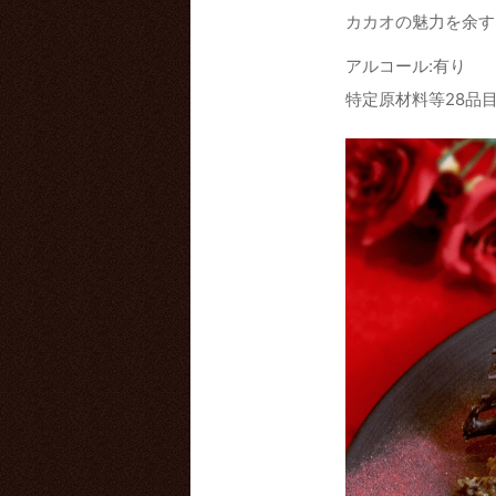
カカオの魅力を余す
アルコール:有り
特定原材料等28品